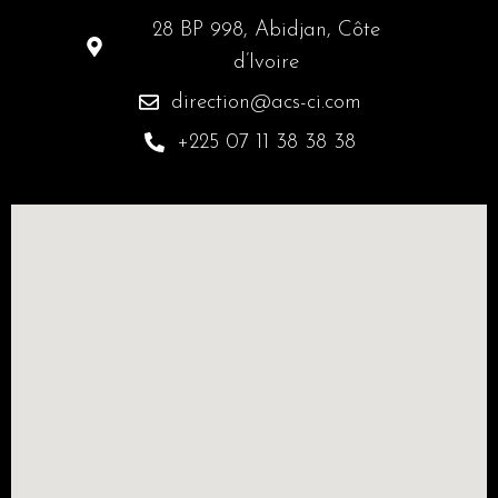
28 BP 998, Abidjan, Côte
d’Ivoire
direction@acs-ci.com
+225 07 11 38 38 38